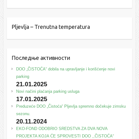
Pljevlja – Trenutna temperatura
Последње активности
DOO „ČISTOĆA“ dobila na upravljanje i korišćenje novi
parking
21.01.2025
Novi načini plaćanja parking usluga
17.01.2025
Preduzeće DOO „Čistoća“ Pljevlja spremno dočekuje zimsku
sezonu.
20.11.2024
EKO-FOND ODOBRIO SREDSTVA ZA DVA NOVA
PROJEKTA KOJA ĆE SPROVESTI DOO ,,ČISTOĆA“