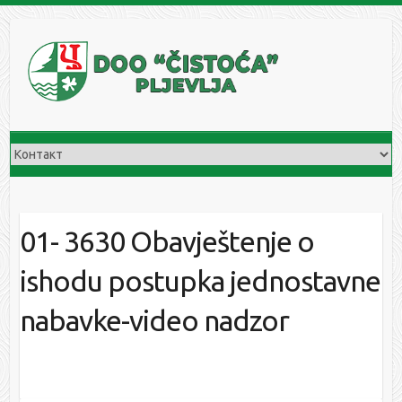
Skip
to
content
01- 3630 Obavještenje o
ishodu postupka jednostavne
nabavke-video nadzor