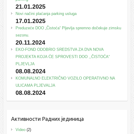
21.01.2025
Novi načini plaćanja parking usluga
17.01.2025
Preduzeće DOO „Čistoća“ Pljevlja spremno dočekuje zimsku
sezonu.
20.11.2024
EKO-FOND ODOBRIO SREDSTVA ZA DVA NOVA
PROJEKTA KOJA ĆE SPROVESTI DOO ,,ČISTOĆA“
PLJEVLJA
08.08.2024
KOMUNALNO ELEKTRIČNO VOZILO OPERATIVNO NA
ULICAMA PLJEVALJA
08.08.2024
Активности Радних јединица
Video
(2)